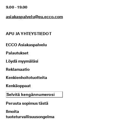
k
9.00 - 19.00
s
e
asiakaspalvelu@eu.ecco.com
t 
APU JA YHTEYSTIEDOT
ECCO Asiakaspalvelu
Palautukset
Löydä myymäläsi
Reklamaatio
Kenkienhoitotuotteita
Kenkäoppaat
Selvitä kengännumerosi
Peruuta sopimus tästä
Ilmoita
tuoteturvallisuusongelma