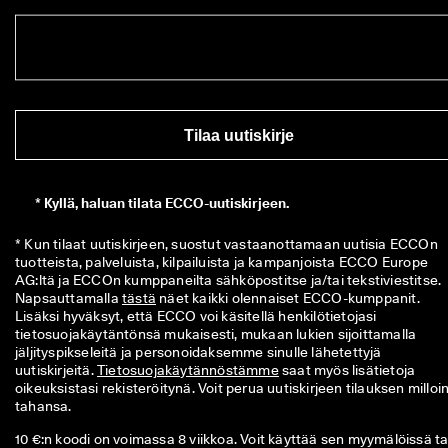
🤝 
E
C
C
O 
C
l
Tilaa uutiskirje
u
b
: 
*
Kyllä, haluan tilata ECCO-uutiskirjeen.
L
i
i
* Kun tilaat uutiskirjeen, suostut vastaanottamaan uutisia ECCOn 
t
tuotteista, palveluista, kilpailuista ja kampanjoista ECCO Europe 
y 
AG:ltä ja ECCOn kumppaneilta sähköpostitse ja/tai tekstiviestitse. 
C
Napsauttamalla 
tästä
 näet kaikki olennaiset ECCO-kumppanit. 
l
Lisäksi hyväksyt, että ECCO voi käsitellä henkilötietojasi 
u
tietosuojakäytäntönsä mukaisesti, mukaan lukien sijoittamalla 
b
jäljityspikseleitä ja personoidaksemme sinulle lähetettyjä 
i
uutiskirjeitä. 
Tietosuojakäytännöstämme
 saat myös lisätietoja 
i
oikeuksistasi rekisteröitynä. Voit perua uutiskirjeen tilauksen milloin
n
tahansa.
a
10 €:n koodi on voimassa 8 viikkoa. Voit käyttää sen myymälöissä ta
v