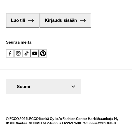
Luo tili
Kirjaudu sisään
Seuraa meitä
Suomi
© ECCO 2026. ECCO Kenkä Oy | c/o Fashion Center Härkähaankuja 14,
01730 Vantaa, SUOMI | ALV-tunnus FI22697638 | Y-tunnus 2269763-8