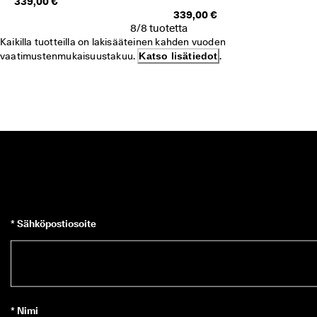
339,00 €
. 
339,00 €
J
8/8 tuotetta
o
Kaikilla tuotteilla on lakisääteinen kahden vuoden 
p
vaatimustenmukaisuustakuu. 
Katso lisätiedot
.
a 
5
0
% 
a
l
e
n
n
u
s
t
a
. 
* Sähköpostiosoite
O
s
t
a 
n
y
* Nimi
t