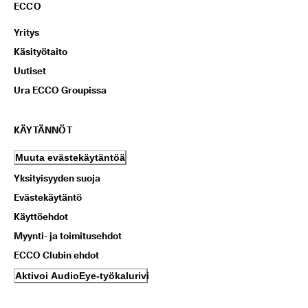
ECCO
Yritys
Käsityötaito
Uutiset
Ura ECCO Groupissa
KÄYTÄNNÖT
Muuta evästekäytäntöä
Yksityisyyden suoja
Evästekäytäntö
Käyttöehdot
Myynti- ja toimitusehdot
ECCO Clubin ehdot
Aktivoi AudioEye-työkalurivi