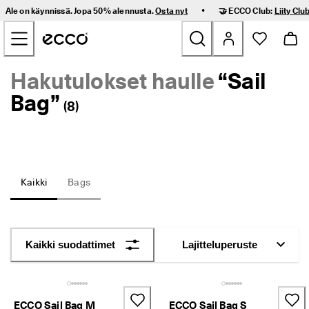
I
•
Ale on käynnissä. Jopa 50% alennusta.
Osta nyt
🤝 ECCO Club:
Liity Club
l
Siirry sivun pääsisältöön
m
a
i
n
Hakutulokset haulle
“
Sail
Uutuus
e
n 
Bag
”
(
8
)
t
Naiset
o
i
m
Miehet
i
t
u
Kaikki
Bags
Lapset
s 
j
a 
Outdoor
h
e
Kaikki suodattimet
Lajitteluperuste
Golf
l
p
o
Laukut ja asusteet
t 
p
ECCO Sail Bag M
ECCO Sail Bag S