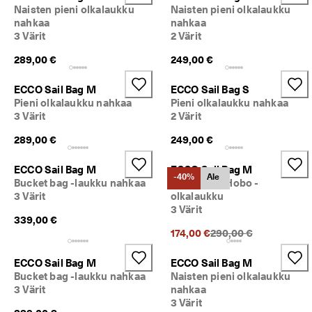
a
Naisten pieni olkalaukku
Naisten pieni olkalaukku
Ale
l
nahkaa
nahkaa
a
3 Värit
2 Värit
u
Tutustu ECCOon
t
289,00 €
249,00 €
u
ECCO.kollektive
k
ECCO Sail Bag M
ECCO Sail Bag S
s
Pieni olkalaukku nahkaa
Pieni olkalaukku nahkaa
e
3 Värit
2 Värit
t
Oma tili
289,00 €
249,00 €
A
Myymälät
l
e 
ECCO Sail Bag M
ECCO Sail Bag M
-40%
Ale
o
Bucket bag -laukku nahkaa
Nahkainen Hobo -
n 
3 Värit
olkalaukku
Liity ECCO-jäseneksi, niin voit nauttia tuotepalkinnoista, rajoitetuista
k
eristä, tapahtumista ynnä muusta.
3 Värit
ä
339,00 €
y
Luo tili
Kirjaudu sisään
Alkuperäinen hinta {{p
174,00 €
290,00 €
n
n
ECCO Sail Bag M
ECCO Sail Bag M
i
Bucket bag -laukku nahkaa
Naisten pieni olkalaukku
s
3 Värit
nahkaa
s
3 Värit
ä