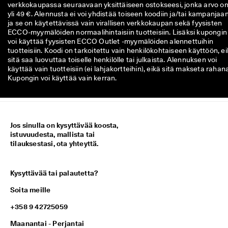
verkkokaupassa seuraavaan yksittäiseen ostokseesi, jonka arvo o
a
yli 49 €. Alennusta ei voi yhdistää toiseen koodiin ja/tai kampanjaan
t
ja se on käytettävissä vain virallisen verkkokaupan sekä fyysisten
a
ECCO-myymälöiden normaalihintaisiin tuotteisiin. Lisäksi kupongin
k
voi käyttää fyysisten ECCO Outlet -myymälöiden alennettuihin
s
tuotteisiin. Koodi on tarkoitettu vain henkilökohtaiseen käyttöön, e
e
sitä saa luovuttaa toiselle henkilölle tai julkaista. Alennuksen voi
s
käyttää vain tuotteisiin (ei lahjakortteihin), eikä sitä makseta rahan
i 
Kupongin voi käyttää vain kerran.
p
a
l
k
i
n
Jos sinulla on kysyttävää koosta,
n
istuvuudesta, mallista tai
o
tilauksestasi, ota yhteyttä.
t 
j
a 
Kysyttävää tai palautetta?
a
l
Soita meille
e
n
+358 9 42725059
n
Maanantai - Perjantai
u