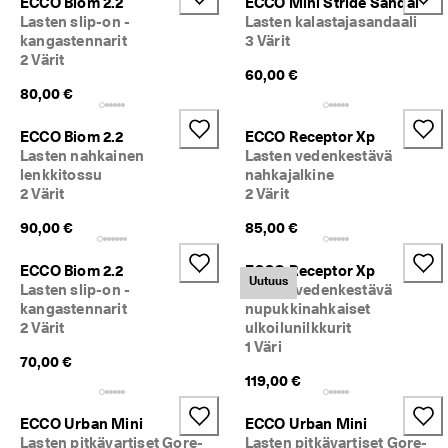
ECCO Biom 2.2
ECCO Mini Stride Sandal
Lasten slip-on -
Lasten kalastajasandaali
kangastennarit
3 Värit
2 Värit
60,00 €
80,00 €
ECCO Biom 2.2
ECCO Receptor Xp
Lasten nahkainen
Lasten vedenkestävä
lenkkitossu
nahkajalkine
2 Värit
2 Värit
90,00 €
85,00 €
ECCO Biom 2.2
ECCO Receptor Xp
Uutuus
Lasten slip-on -
Lasten vedenkestävä
kangastennarit
nupukkinahkaiset
2 Värit
ulkoilunilkkurit
1 Väri
70,00 €
119,00 €
ECCO Urban Mini
ECCO Urban Mini
Lasten pitkävartiset Gore-
Lasten pitkävartiset Gore-