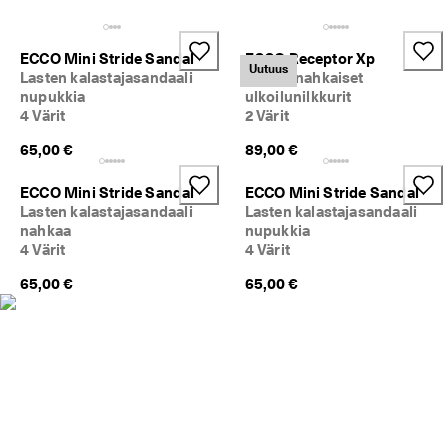
a
Ale
l
a
ECCO Mini Stride Sandal
ECCO Receptor Xp
u
Tutustu ECCOon
Uutuus
Lasten kalastajasandaali
Lasten nahkaiset
t
nupukkia
ulkoilunilkkurit
u
4 Värit
2 Värit
ECCO.kollektive
k
s
65,00 €
89,00 €
e
t
Oma tili
ECCO Mini Stride Sandal
ECCO Mini Stride Sandal
A
Lasten kalastajasandaali
Lasten kalastajasandaali
Myymälät
l
nahkaa
nupukkia
e 
4 Värit
4 Värit
o
n 
65,00 €
65,00 €
Liity ECCO-jäseneksi, niin voit nauttia tuotepalkinnoista, rajoitetuista
k
eristä, tapahtumista ynnä muusta.
ä
y
Luo tili
Kirjaudu sisään
n
n
i
s
s
ä