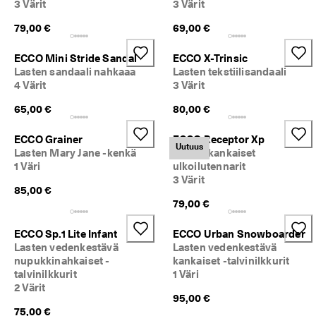
3 Värit
3 Värit
79,00 €
69,00 €
ECCO Mini Stride Sandal
ECCO X-Trinsic
Lasten sandaali nahkaaa
Lasten tekstiilisandaali
4 Värit
3 Värit
65,00 €
80,00 €
ECCO Grainer
ECCO Receptor Xp
Uutuus
Lasten Mary Jane -kenkä
Lasten kankaiset
1 Väri
ulkoilutennarit
3 Värit
85,00 €
79,00 €
ECCO Sp.1 Lite Infant
ECCO Urban Snowboarder
Lasten vedenkestävä
Lasten vedenkestävä
nupukkinahkaiset -
kankaiset -talvinilkkurit
talvinilkkurit
1 Väri
2 Värit
95,00 €
75,00 €