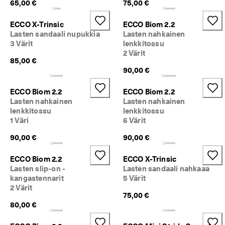
65,00 €
75,00 €
k
s
ECCO X-Trinsic
ECCO Biom 2.2
e
t 
Lasten sandaali nupukkia
Lasten nahkainen
3 Värit
lenkkitossu
2 Värit
85,00 €
90,00 €
ECCO Biom 2.2
ECCO Biom 2.2
Lasten nahkainen
Lasten nahkainen
lenkkitossu
lenkkitossu
1 Väri
6 Värit
90,00 €
90,00 €
ECCO Biom 2.2
ECCO X-Trinsic
Lasten slip-on -
Lasten sandaali nahkaaa
kangastennarit
5 Värit
2 Värit
75,00 €
80,00 €