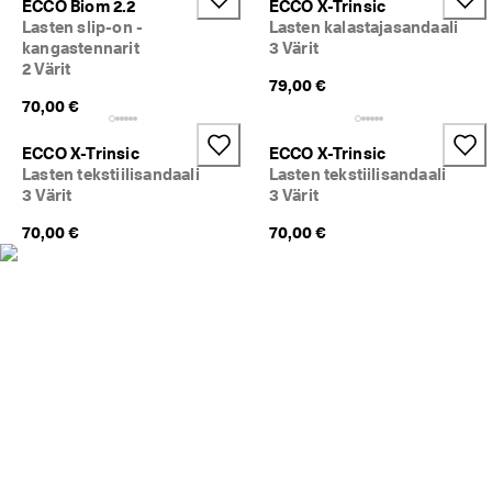
ECCO Biom 2.2
ECCO X-Trinsic
Lasten slip-on -
Lasten kalastajasandaali
🤝 
kangastennarit
3 Värit
E
2 Värit
C
79,00 €
C
70,00 €
O 
C
l
ECCO X-Trinsic
ECCO X-Trinsic
u
Lasten tekstiilisandaali
Lasten tekstiilisandaali
b
3 Värit
3 Värit
: 
L
70,00 €
70,00 €
i
i
t
y 
C
l
u
b
i
i
n
a
v