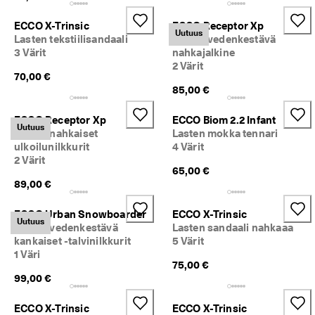
ECCO X-Trinsic
ECCO Receptor Xp
Uutuus
Lasten tekstiilisandaali
Lasten vedenkestävä
3 Värit
nahkajalkine
2 Värit
70,00 €
85,00 €
ECCO Receptor Xp
ECCO Biom 2.2 Infant
Uutuus
Lasten nahkaiset
Lasten mokka tennari
ulkoilunilkkurit
4 Värit
2 Värit
65,00 €
89,00 €
ECCO Urban Snowboarder
ECCO X-Trinsic
Uutuus
Lasten vedenkestävä
Lasten sandaali nahkaaa
kankaiset -talvinilkkurit
5 Värit
1 Väri
75,00 €
99,00 €
ECCO X-Trinsic
ECCO X-Trinsic