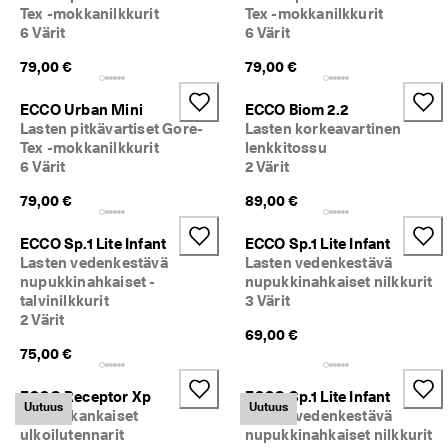
Tex -mokkanilkkurit
Tex -mokkanilkkurit
6 Värit
6 Värit
79,00 €
79,00 €
ECCO Urban Mini
ECCO Biom 2.2
Lasten pitkävartiset Gore-
Lasten korkeavartinen
Tex -mokkanilkkurit
lenkkitossu
6 Värit
2 Värit
79,00 €
89,00 €
ECCO Sp.1 Lite Infant
ECCO Sp.1 Lite Infant
Lasten vedenkestävä
Lasten vedenkestävä
nupukkinahkaiset -
nupukkinahkaiset nilkkurit
talvinilkkurit
3 Värit
2 Värit
69,00 €
75,00 €
ECCO Receptor Xp
ECCO Sp.1 Lite Infant
Uutuus
Uutuus
Lasten kankaiset
Lasten vedenkestävä
ulkoilutennarit
nupukkinahkaiset nilkkurit