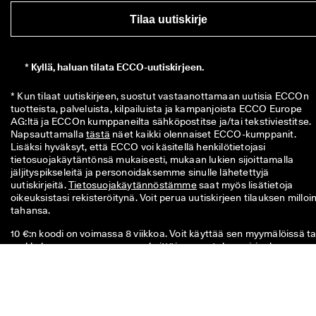
Tilaa uutiskirje
*
Kyllä, haluan tilata ECCO-uutiskirjeen.
* Kun tilaat uutiskirjeen, suostut vastaanottamaan uutisia ECCOn 
tuotteista, palveluista, kilpailuista ja kampanjoista ECCO Europe 
AG:ltä ja ECCOn kumppaneilta sähköpostitse ja/tai tekstiviestitse. 
Napsauttamalla 
tästä
 näet kaikki olennaiset ECCO-kumppanit. 
Lisäksi hyväksyt, että ECCO voi käsitellä henkilötietojasi 
tietosuojakäytäntönsä mukaisesti, mukaan lukien sijoittamalla 
jäljityspikseleitä ja personoidaksemme sinulle lähetettyjä 
uutiskirjeitä. 
Tietosuojakäytännöstämme
 saat myös lisätietoja 
oikeuksistasi rekisteröitynä. Voit perua uutiskirjeen tilauksen milloin
tahansa.
10 €:n koodi on voimassa 8 viikkoa. Voit käyttää sen myymälöissä ta
verkkokaupassa seuraavaan yksittäiseen ostokseesi, jonka arvo o
yli 49 €. Alennusta ei voi yhdistää toiseen koodiin ja/tai kampanjaan
ja se on käytettävissä vain virallisen verkkokaupan sekä fyysisten
ECCO-myymälöiden normaalihintaisiin tuotteisiin. Lisäksi kupongin
voi käyttää fyysisten ECCO Outlet -myymälöiden alennettuihin
tuotteisiin. Koodi on tarkoitettu vain henkilökohtaiseen käyttöön, e