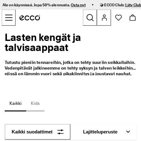
I
•
Ale on käynnissä. Jopa 50% alennusta.
Osta nyt
🤝 ECCO Club:
Liity Club
l
Siirry sivun pääsisältöön
m
a
i
n
Lasten kengät ja
Uutuus
e
n 
talvisaappaat
t
Naiset
o
i
Tutustu pieniin tennareihin, jotka on tehty suuriin seikkailuihin. 
m
Miehet
Vedenpitävät jalkineemme on tehty syksyn ja talven leikkeihin: 
i
niissä on lämmin vuori sekä pikakiinnitys ja joustavat nauhat, 
t
jotta kengät voi pukea ja riisua helposti.
u
Lapset
s 
j
a 
Outdoor
Kaikki
Kids
h
e
Golf
l
p
o
Laukut ja asusteet
Kaikki suodattimet
Lajitteluperuste
t 
p