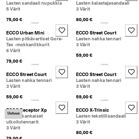
Lasten sandaali nupukkia
Lasten kalastajasandaali
5 Värit
3 Värit
75,00 €
80,00 €
ECCO Urban Mini
ECCO Street Court
Lasten pitkävartiset Gore-
Lasten nahka tennari
Tex -mokkanilkkurit
3 Värit
6 Värit
59,00 €
79,00 €
ECCO Street Court
ECCO Street Court
Lasten nahka tennari
Lasten nahka tennari
3 Värit
3 Värit
59,00 €
59,00 €
ECCO Receptor Xp
ECCO X-Trinsic
Uutuus
Lasten kankaiset
Lasten tekstiilisandaali
ulkoilutennarit
3 Värit
3 Värit
80,00 €
79,00 €