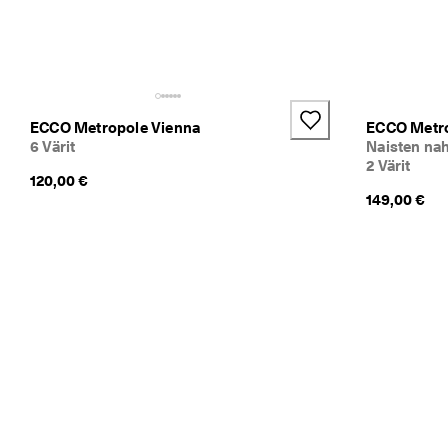
a 
a
l
e
n
n
u
ECCO Metropole Vienna
ECCO Metro
k
6 Värit
Naisten nah
s
2 Värit
e
120,00 €
t 
149,00 €