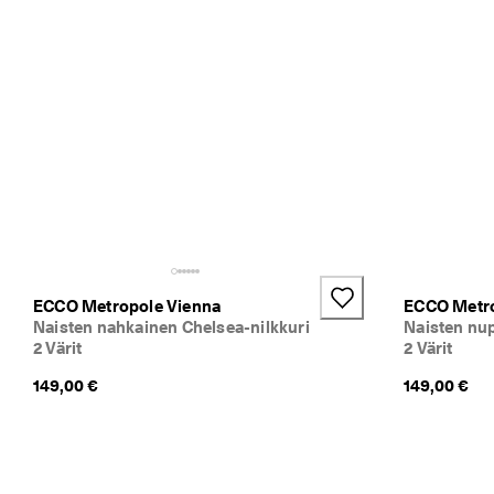
ECCO Metropole Vienna
ECCO Metro
Naisten nahkainen Chelsea-nilkkuri
Naisten nup
2 Värit
2 Värit
149,00 €
149,00 €