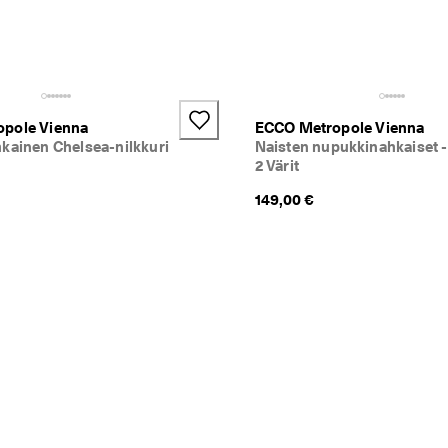
pole Vienna
ECCO Metropole Vienna
kainen Chelsea-nilkkuri
Naisten nupukkinahkaiset -t
2 Värit
149,00 €