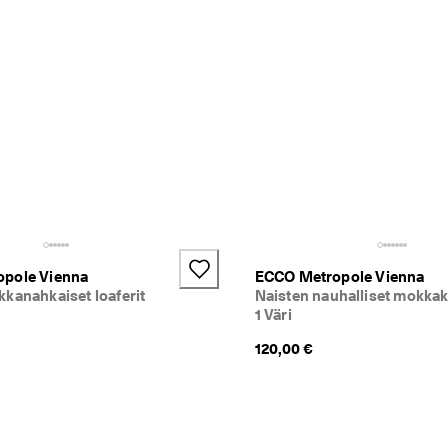
pole Vienna
ECCO Metropole Vienna
kanahkaiset loaferit
Naisten nauhalliset mokka
1 Väri
120,00 €