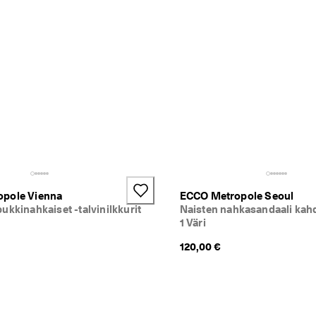
pole Vienna
ECCO Metropole Seoul
ukkinahkaiset -talvinilkkurit
Naisten nahkasandaali kahd
1 Väri
120,00 €