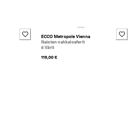
ECCO Metropole Vienna
Naisten nahkaloaferit
6 Värit
{price}}:
119,00 €