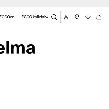
 ECCOon
ECCO.kollektive
inkkejä
ittyviä linkkejä
n Laukut ja asusteet liittyviä linkkejä
, niin löydät kategoriaan Ale liittyviä linkkejä
lavalikko, niin löydät kategoriaan Tutustu ECCOon liittyviä linkke
Avaa alavalikko, niin löydät kategoriaan ECCO.kollek
elma