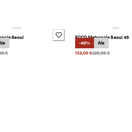
pole Seoul
ECCO Metropole Seoul 45
Ale
1 Väri
-40%
Ale
peräinen hinta {{price}}:
Alkuperäinen hinta {
00 €
132,00 €
220,00 €