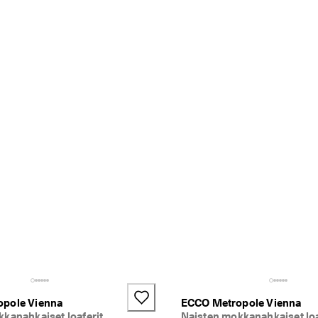
pole Vienna
ECCO Metropole Vienna
kanahkaiset loaferit
Naisten mokkanahkaiset loa