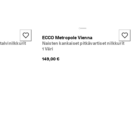
ECCO Metropole Vienna
alvinilkkurit
Naisten kankaiset pitkävartiset nilkkurit
1 Väri
149,00 €