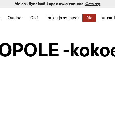
Ale on käynnissä. Jopa 50% alennusta.
Osta nyt
t
Outdoor
Golf
Laukut ja asusteet
Ale
Tutustu
 Uutuus liittyviä linkkejä
kategoriaan Naiset liittyviä linkkejä
niin löydät kategoriaan Miehet liittyviä linkkejä
alavalikko, niin löydät kategoriaan Lapset liittyviä linkkejä
Avaa alavalikko, niin löydät kategoriaan Outdoor liittyviä l
Avaa alavalikko, niin löydät kategoriaan Golf li
Avaa alavalikko, niin löydät kategoriaa
Avaa alavalikko
Avaa a
OPOLE -koko