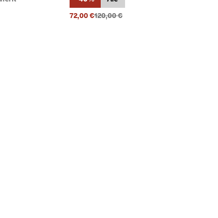
Alkuperäinen hinta {{price}}:
72,00 €
120,00 €