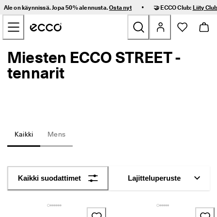
I
•
Ale on käynnissä. Jopa 50% alennusta.
Osta nyt
🤝 ECCO Club:
Liity Club
l
Siirry sivun pääsisältöön
m
a
i
n
Miesten ECCO STREET -
Uutuus
e
n 
tennarit
t
Naiset
o
i
m
Miehet
i
t
u
Lapset
Kaikki
Mens
s 
j
a 
Outdoor
h
e
Golf
Kaikki suodattimet
Lajitteluperuste
l
p
o
Laukut ja asusteet
t 
p