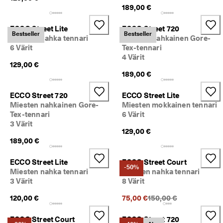
. 
189,00 €
J
o
ECCO Street Lite
ECCO Street 720
p
Bestseller
Bestseller
Miesten nahka tennari
Miesten nahkainen Gore-
a 
6 Värit
Tex-tennari
5
4 Värit
0
129,00 €
% 
189,00 €
a
l
e
ECCO Street 720
ECCO Street Lite
n
Miesten nahkainen Gore-
Miesten mokkainen tennari
n
Tex-tennari
6 Värit
u
3 Värit
s
129,00 €
t
189,00 €
a
. 
ECCO Street Lite
ECCO Street Court
O
-50%
Miesten nahka tennari
Miesten nahka tennari
s
3 Värit
8 Värit
t
a 
Alkuperäinen hinta {{pr
120,00 €
75,00 €
150,00 €
n
y
ECCO Street Court
ECCO Street 720
t