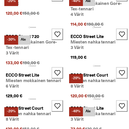
-20%
-40%
Ale
8 Värit
Miesten nahkainen Gore-
🤝 
Tex-tennari
Alkuperäinen hinta {{price}}:
E
120,00 €
150,00 €
4 Värit
C
C
Alkuperäinen hinta {{p
114,00 €
190,00 €
O 
C
ECCO Street 720
ECCO Street Lite
l
-30%
Ale
Miesten nahkainen Gore-
Miesten nahka tennari
u
Tex-tennari
3 Värit
b
3 Värit
: 
119,00 €
L
Alkuperäinen hinta {{price}}:
133,00 €
190,00 €
i
i
ECCO Street Lite
ECCO Street Court
t
-20%
y 
Miesten mokkainen tennari
Miesten nahka tennari
C
6 Värit
8 Värit
l
Alkuperäinen hinta {{p
129,00 €
120,00 €
150,00 €
u
b
i
ECCO Street Court
ECCO Street Lite
-20%
-40%
Ale
i
Miesten nahka tennari
Miesten nahka tennari
n
8 Värit
3 Värit
a
v
Alkuperäinen hinta {{price}}:
Alkuperäinen hinta {{pr
120,00 €
150,00 €
72,00 €
120,00 €