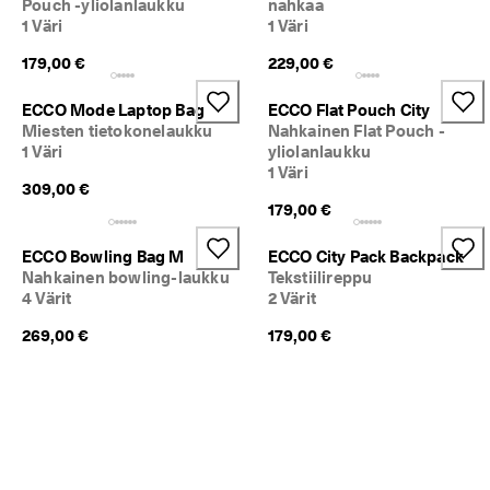
Pouch -yliolanlaukku
nahkaa
1 Väri
1 Väri
179,00 €
229,00 €
ECCO Mode Laptop Bag
ECCO Flat Pouch City
Miesten tietokonelaukku
Nahkainen Flat Pouch -
1 Väri
yliolanlaukku
1 Väri
309,00 €
179,00 €
ECCO Bowling Bag M
ECCO City Pack Backpack
Nahkainen bowling-laukku
Tekstiilireppu
4 Värit
2 Värit
269,00 €
179,00 €