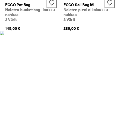
ECCO Pot Bag
ECCO Sail Bag M
🤝 
Naisten bucket bag -laukku
Naisten pieni olkalaukku
E
nahkaa
nahkaa
C
2 Värit
3 Värit
C
O 
149,00 €
289,00 €
C
l
u
b
: 
L
i
i
t
y 
C
l
u
b
i
i
n
a
v