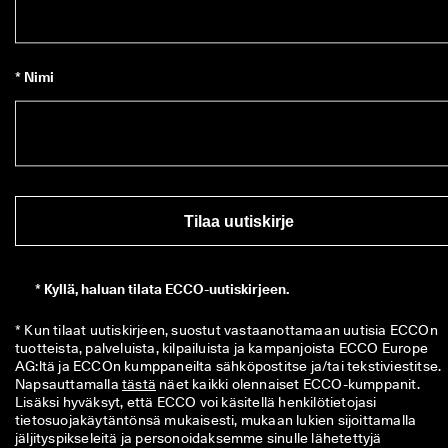
* Nimi
Tilaa uutiskirje
*
Kyllä, haluan tilata ECCO-uutiskirjeen.
* Kun tilaat uutiskirjeen, suostut vastaanottamaan uutisia ECCOn 
tuotteista, palveluista, kilpailuista ja kampanjoista ECCO Europe 
AG:ltä ja ECCOn kumppaneilta sähköpostitse ja/tai tekstiviestitse. 
Napsauttamalla 
tästä
 näet kaikki olennaiset ECCO-kumppanit. 
Lisäksi hyväksyt, että ECCO voi käsitellä henkilötietojasi 
tietosuojakäytäntönsä mukaisesti, mukaan lukien sijoittamalla 
jäljityspikseleitä ja personoidaksemme sinulle lähetettyjä 