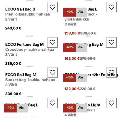
ECCO Sail Bag S
ECCO Pinch Bag L
-40%
Ale
Pieni olkalaukku nahkaa
Nahkainen Pinch-
2 Värit
yliolanlaukku
3 Värit
249,00 €
Alkuperäinen hinta {{
198,00 €
330,00 €
ECCO Fortune Bag M
ECCO Bowling Bag M
-40%
Ale
Crossbody-laukku nahkaa
4 Värit
2 Värit
Alkuperäinen hinta {{p
162,00 €
270,00 €
289,00 €
ECCO Sail Bag M
ECCO Voyager 12hr Folio Bag
-40%
Ale
Bucket bag -laukku nahkaa
1 Väri
3 Värit
Alkuperäinen hinta {{p
132,00 €
220,00 €
339,00 €
ECCO Pinch Bag L
ECCO Tote Go Light
-40%
Ale
-40%
Ale
3 Värit
Tote bag -laukku
4 Värit