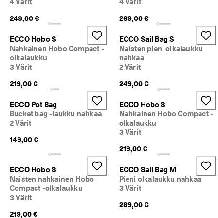
4 Värit
4 Värit
k
s
249,00 €
269,00 €
e
t 
ECCO Hobo S
ECCO Sail Bag S
Nahkainen Hobo Compact -
Naisten pieni olkalaukku
olkalaukku
nahkaa
3 Värit
2 Värit
219,00 €
249,00 €
ECCO Pot Bag
ECCO Hobo S
Bucket bag -laukku nahkaa
Nahkainen Hobo Compact -
2 Värit
olkalaukku
3 Värit
149,00 €
219,00 €
ECCO Hobo S
ECCO Sail Bag M
Naisten nahkainen Hobo
Pieni olkalaukku nahkaa
Compact -olkalaukku
3 Värit
3 Värit
289,00 €
219,00 €