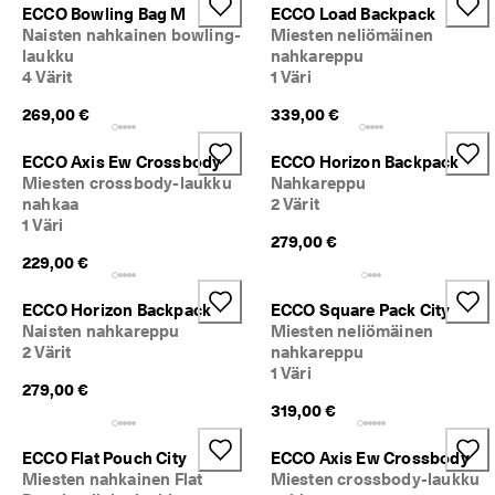
ECCO Bowling Bag M
ECCO Load Backpack
Naisten nahkainen bowling-
Miesten neliömäinen
laukku
nahkareppu
4 Värit
1 Väri
269,00 €
339,00 €
ECCO Axis Ew Crossbody
ECCO Horizon Backpack
Miesten crossbody-laukku
Nahkareppu
nahkaa
2 Värit
1 Väri
279,00 €
229,00 €
ECCO Horizon Backpack
ECCO Square Pack City
Naisten nahkareppu
Miesten neliömäinen
2 Värit
nahkareppu
1 Väri
279,00 €
319,00 €
ECCO Flat Pouch City
ECCO Axis Ew Crossbody
Miesten nahkainen Flat
Miesten crossbody-laukku