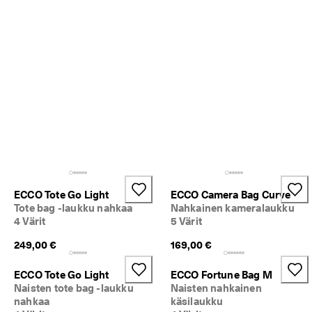
a
t
a
k
s
e
s
i 
p
a
l
k
i
n
n
ECCO Tote Go Light
ECCO Camera Bag Curve
o
Tote bag -laukku nahkaa
Nahkainen kameralaukku
t 
j
4 Värit
5 Värit
a 
249,00 €
169,00 €
a
l
e
ECCO Tote Go Light
ECCO Fortune Bag M
n
Naisten tote bag -laukku
Naisten nahkainen
n
nahkaa
käsilaukku
u