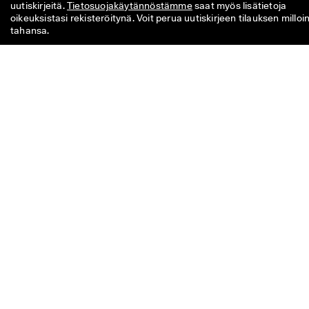
uutiskirjeitä. 
Tietosuojakäytännöstämme
 saat myös lisätietoja 
oikeuksistasi rekisteröitynä. Voit perua uutiskirjeen tilauksen milloin
tahansa.
10 €:n koodi on voimassa 8 viikkoa. Voit käyttää sen myymälöissä ta
verkkokaupassa seuraavaan yksittäiseen ostokseesi, jonka arvo o
yli 49 €. Alennusta ei voi yhdistää toiseen koodiin ja/tai kampanjaan
ja se on käytettävissä vain virallisen verkkokaupan sekä fyysisten
ECCO-myymälöiden normaalihintaisiin tuotteisiin. Lisäksi kupongin
voi käyttää fyysisten ECCO Outlet -myymälöiden alennettuihin
tuotteisiin. Koodi on tarkoitettu vain henkilökohtaiseen käyttöön, e
sitä saa luovuttaa toiselle henkilölle tai julkaista. Alennuksen voi
käyttää vain tuotteisiin (ei lahjakortteihin), eikä sitä makseta rahan
Kupongin voi käyttää vain kerran.
Jos sinulla on kysyttävää koosta,
istuvuudesta, mallista tai
tilauksestasi, ota yhteyttä.
Kysyttävää tai palautetta?