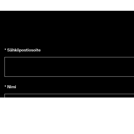
* Sähköpostiosoite
* Nimi
Tilaa uutiskirje