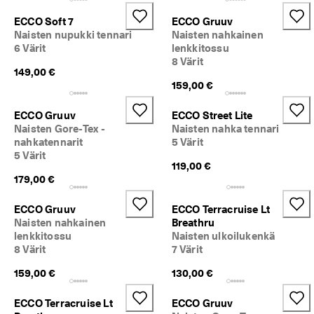
🤝 
ECCO Soft 7
ECCO Gruuv
E
Naisten nupukki tennari
Naisten nahkainen
C
6 Värit
lenkkitossu
C
8 Värit
O 
149,00 €
C
159,00 €
l
u
ECCO Gruuv
ECCO Street Lite
b
Naisten Gore-Tex -
Naisten nahka tennari
: 
nahkatennarit
5 Värit
L
5 Värit
i
119,00 €
i
179,00 €
t
y 
C
ECCO Gruuv
ECCO Terracruise Lt
l
Naisten nahkainen
Breathru
u
lenkkitossu
Naisten ulkoilukenkä
b
8 Värit
7 Värit
i
i
159,00 €
130,00 €
n
a
ECCO Terracruise Lt
ECCO Gruuv
v