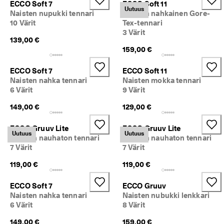
ECCO Soft 7
ECCO Soft 11
Uutuus
Naisten nupukki tennari
Naisten nahkainen Gore-
10 Värit
Tex-tennari
3 Värit
139,00 €
159,00 €
ECCO Soft 7
ECCO Soft 11
Naisten nahka tennari
Naisten mokka tennari
6 Värit
9 Värit
149,00 €
129,00 €
ECCO Gruuv Lite
ECCO Gruuv Lite
Uutuus
Uutuus
Naisten nauhaton tennari
Naisten nauhaton tennari
7 Värit
7 Värit
119,00 €
119,00 €
ECCO Soft 7
ECCO Gruuv
Naisten nahka tennari
Naisten nubukki lenkkari
6 Värit
8 Värit
149,00 €
159,00 €