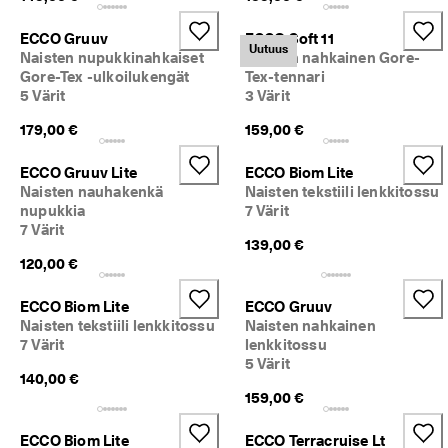
ECCO Gruuv
ECCO Soft 11
Uutuus
Naisten nupukkinahkaiset
Naisten nahkainen Gore-
Gore-Tex -ulkoilukengät
Tex-tennari
5 Värit
3 Värit
179,00 €
159,00 €
ECCO Gruuv Lite
ECCO Biom Lite
Naisten nauhakenkä
Naisten tekstiili lenkkitossu
nupukkia
7 Värit
7 Värit
139,00 €
120,00 €
ECCO Biom Lite
ECCO Gruuv
Naisten tekstiili lenkkitossu
Naisten nahkainen
7 Värit
lenkkitossu
5 Värit
140,00 €
159,00 €
ECCO Biom Lite
ECCO Terracruise Lt