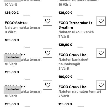
. 
10 Värit
10 Värit
J
o
139,00 €
139,00 €
p
a 
ECCO Soft 60
ECCO Terracruise Lt
5
Naisten nahka tennari
Breathru
0
8 Värit
Naisten ulkoilukenkä
% 
7 Värit
a
169,00 €
l
129,00 €
e
n
n
ECCO Soft 7
ECCO Gruuv Lite
Bestseller
u
Naisten nahka tennari
Naisten kankaiset
s
10 Värit
nauhakengät
t
3 Värit
a
139,00 €
. 
100,00 €
O
s
ECCO Soft 7
ECCO Gruuv Lite
t
Bestseller
Naisten nahka tennari
Naisten nauhaton tennari
a 
10 Värit
7 Värit
n
y
139,00 €
119,00 €
t