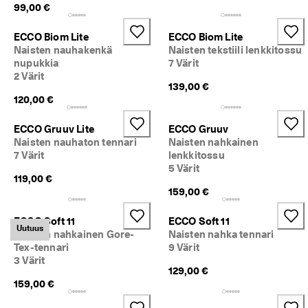
99,00 €
k
s
e
ECCO Biom Lite
ECCO Biom Lite
t 
Naisten nauhakenkä
Naisten tekstiili lenkkitossu
nupukkia
7 Värit
2 Värit
139,00 €
120,00 €
ECCO Gruuv Lite
ECCO Gruuv
Naisten nauhaton tennari
Naisten nahkainen
7 Värit
lenkkitossu
5 Värit
119,00 €
159,00 €
ECCO Soft 11
ECCO Soft 11
Uutuus
Naisten nahkainen Gore-
Naisten nahka tennari
Tex-tennari
9 Värit
3 Värit
129,00 €
159,00 €