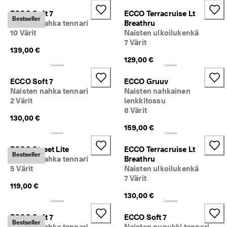
a
Ale
ECCO Soft 7
ECCO Terracruise Lt
l
Bestseller
Naisten nahka tennari
Breathru
a
10 Värit
Naisten ulkoilukenkä
u
Tutustu ECCOon
t
7 Värit
139,00 €
u
129,00 €
ECCO.kollektive
k
s
e
ECCO Soft 7
ECCO Gruuv
t
Naisten nahka tennari
Naisten nahkainen
Oma tili
2 Värit
lenkkitossu
A
Myymälät
8 Värit
l
130,00 €
e 
159,00 €
o
n 
Liity ECCO-jäseneksi, niin voit nauttia tuotepalkinnoista, rajoitetuista
ECCO Street Lite
ECCO Terracruise Lt
k
eristä, tapahtumista ynnä muusta.
Bestseller
Naisten nahka tennari
Breathru
ä
y
Luo tili
Kirjaudu sisään
5 Värit
Naisten ulkoilukenkä
n
7 Värit
119,00 €
n
130,00 €
i
s
s
ECCO Soft 7
ECCO Soft 7
Bestseller
ä
Naisten nahka tennari
Naisten nupukki tennari