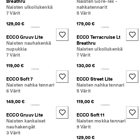
Breathru
Naisten Gore-Tex -
a
Naisten ulkoilukenkä
nahkatennarit
t
7 Värit
5 Värit
a
k
129,00 €
179,00 €
s
e
ECCO Gruuv Lite
ECCO Terracruise Lt
s
i 
Naisten nauhakenkä
Breathru
p
nupukkia
Naisten ulkoilukenkä
a
7 Värit
7 Värit
l
k
119,00 €
130,00 €
i
n
ECCO Soft 7
ECCO Street Lite
n
Naisten nahka tennari
Naisten nahka tennari
o
6 Värit
5 Värit
t 
j
149,00 €
119,00 €
a 
a
ECCO Gruuv Lite
ECCO Soft 11
l
Naisten kankaiset
Naisten mokka tennari
e
nauhakengät
9 Värit
n
3 Värit
n
129,00 €
u