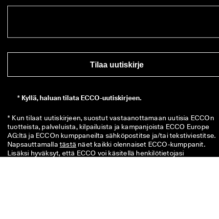
Tilaa uutiskirje
*
Kyllä, haluan tilata ECCO-uutiskirjeen.
* Kun tilaat uutiskirjeen, suostut vastaanottamaan uutisia ECCOn 
tuotteista, palveluista, kilpailuista ja kampanjoista ECCO Europe 
AG:ltä ja ECCOn kumppaneilta sähköpostitse ja/tai tekstiviestitse. 
Napsauttamalla 
tästä
 näet kaikki olennaiset ECCO-kumppanit. 
Lisäksi hyväksyt, että ECCO voi käsitellä henkilötietojasi 
tietosuojakäytäntönsä mukaisesti, mukaan lukien sijoittamalla 
jäljityspikseleitä ja personoidaksemme sinulle lähetettyjä 
uutiskirjeitä. 
Tietosuojakäytännöstämme
 saat myös lisätietoja 
oikeuksistasi rekisteröitynä. Voit perua uutiskirjeen tilauksen milloin
tahansa.
10 €:n koodi on voimassa 8 viikkoa. Voit käyttää sen myymälöissä ta