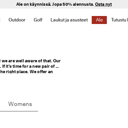
Ale on käynnissä. Jopa 50% alennusta.
Osta nyt
t
Outdoor
Golf
Laukut ja asusteet
Ale
Tutustu
 Uutuus liittyviä linkkejä
kategoriaan Naiset liittyviä linkkejä
niin löydät kategoriaan Miehet liittyviä linkkejä
alavalikko, niin löydät kategoriaan Lapset liittyviä linkkejä
Avaa alavalikko, niin löydät kategoriaan Outdoor liittyviä l
Avaa alavalikko, niin löydät kategoriaan Golf li
Avaa alavalikko, niin löydät kategoriaa
Avaa alavalikko
Avaa a
we are well aware of that. Our 
it’s time for a new pair of 
e right place. We offer an 
dals. Our shoes are designed 
n’t tire easily. Discover the 
ou’re looking for, you’re sure 
it down to the last detail.
Womens