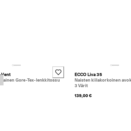
-Vent
ECCO Liva 35
hkainen Gore-Tex-lenkkitossu
Naisten kiilakorkoinen avo
3 Värit
139,00 €