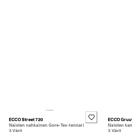
ECCO Street 720
ECCO Gruuv
Naisten nahkainen Gore-Tex-tennari
Naisten ka
3 Värit
3 Värit