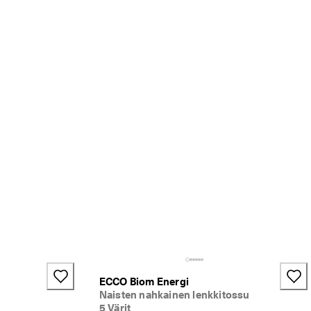
+4
ECCO Biom Energi
Naisten nahkainen lenkkitossu
5 Värit