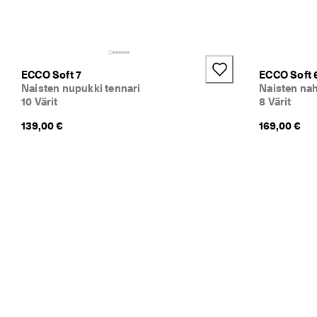
a 
a
l
e
n
+4
n
ECCO Soft 7
ECCO Soft 
u
Naisten nupukki tennari
Naisten nah
k
10 Värit
8 Värit
s
e
139,00 €
169,00 €
t 