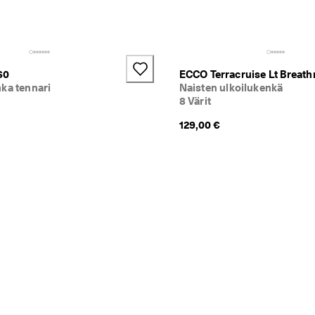
+2
60
ECCO Terracruise Lt Breath
ka tennari
Naisten ulkoilukenkä
8 Värit
129,00 €