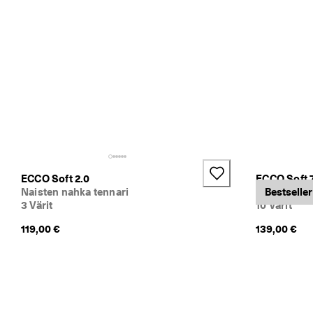
ECCO Soft 2.0
ECCO Soft 
Naisten nahka tennari
Naisten nah
Bestseller
3 Värit
10 Värit
119,00 €
139,00 €