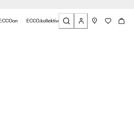
 ECCOon
ECCO.kollektive
inkkejä
ittyviä linkkejä
n Laukut ja asusteet liittyviä linkkejä
, niin löydät kategoriaan Ale liittyviä linkkejä
lavalikko, niin löydät kategoriaan Tutustu ECCOon liittyviä linkke
Avaa alavalikko, niin löydät kategoriaan ECCO.kollek