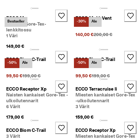
a
Ale
l
a
ECCO Mx
ECCO Multi-Vent
u
Tutustu ECCOon
Bestseller
-30%
Ale
Miesten Gore-Tex-
3 Värit
t
lenkkitossu
u
Alkuperäinen hinta {{
140,00 €
200,00 €
1 Väri
ECCO.kollektive
k
s
149,00 €
e
t
Oma tili
ECCO Biom C-Trail
ECCO Biom C-Trail
-50%
Ale
-50%
Ale
A
3 Värit
3 Värit
Myymälät
l
e 
Alkuperäinen hinta {{price}}:
Alkuperäinen hinta {{p
99,50 €
199,00 €
99,50 €
199,00 €
o
n 
Liity ECCO-jäseneksi, niin voit nauttia tuotepalkinnoista, rajoitetuista
ECCO Receptor Xp
ECCO Terracruise Ii
k
eristä, tapahtumista ynnä muusta.
Naisten kankaiset Gore-Tex -
Miesten kankaiset Gore-Tex
ä
ulkoilutennarit
-ulkoilutennarit
y
Luo tili
Kirjaudu sisään
6 Värit
3 Värit
n
n
179,00 €
159,00 €
i
s
s
ECCO Biom C-Trail
ECCO Receptor Xp
ä
3 Värit
Miesten kankaiset Gore-Tex