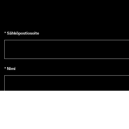
* Sähköpostiosoite
* Nimi
Tilaa uutiskirje