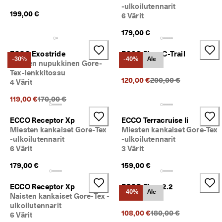
. 
-ulkoilutennarit
199,00 €
J
6 Värit
o
p
179,00 €
a 
5
ECCO Exostride
ECCO Biom C-Trail
0
-30%
-40%
Ale
Naisten nupukkinen Gore-
1 Väri
% 
Tex-lenkkitossu
a
Alkuperäinen hinta {{p
120,00 €
200,00 €
4 Värit
l
e
Alkuperäinen hinta {{price}}:
119,00 €
170,00 €
n
n
ECCO Receptor Xp
ECCO Terracruise Ii
u
Miesten kankaiset Gore-Tex
Miesten kankaiset Gore-Tex
s
t
-ulkoilutennarit
-ulkoilutennarit
a
6 Värit
3 Värit
. 
179,00 €
159,00 €
O
s
t
ECCO Receptor Xp
ECCO Biom 2.2
-40%
Ale
a 
Naisten kankaiset Gore-Tex -
3 Värit
n
ulkoilutennarit
y
Alkuperäinen hinta {{
108,00 €
180,00 €
6 Värit
t