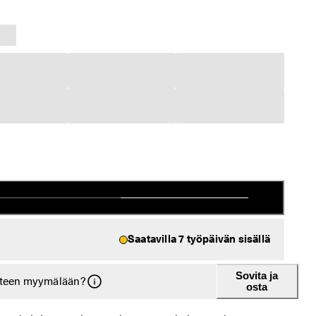
Saatavilla 7 työpäivän sisällä
Sovita ja
tteen myymälään?
osta