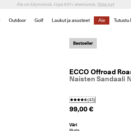
Ale on käynnissä. Jopa 50% alennusta.
Osta nyt
t
Outdoor
Golf
Laukut ja asusteet
Ale
Tutustu
 Uutuus liittyviä linkkejä
kategoriaan Naiset liittyviä linkkejä
niin löydät kategoriaan Miehet liittyviä linkkejä
alavalikko, niin löydät kategoriaan Lapset liittyviä linkkejä
Avaa alavalikko, niin löydät kategoriaan Outdoor liittyviä l
Avaa alavalikko, niin löydät kategoriaan Golf li
Avaa alavalikko, niin löydät kategoriaa
Avaa alavalikko
Avaa a
Bestseller
ECCO Offroad Ro
Naisten Sandaali 
(
43
)
99,00 €
Väri
Musta