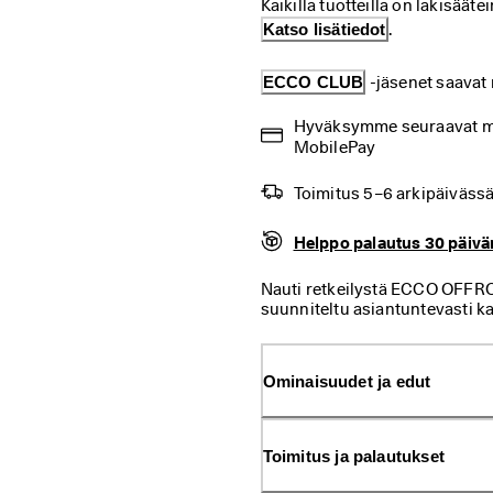
Kaikilla tuotteilla on lakisä
Katso lisätiedot
.
ECCO CLUB
 -jäsenet saava
Hyväksymme seuraavat mak
MobilePay
Toimitus 5–6 arkipäiväss
Helppo palautus 30 päivä
Nauti retkeilystä ECCO OFFR
suunniteltu asiantuntevasti kai
vertaansa vailla olevan tasap
kolmen remmin sandaali parha
sekä kaupungin kaduille.
Ominaisuudet ja edut
Toimitus ja palautukset