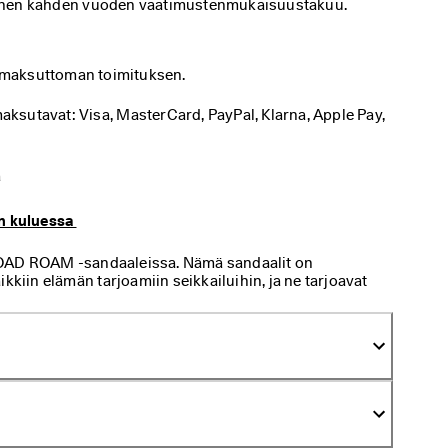
äteinen kahden vuoden vaatimustenmukaisuustakuu. 
t maksuttoman toimituksen.
sutavat: Visa, MasterCard, PayPal, Klarna, Apple Pay, 
ä
n kuluessa 
OAD ROAM -sandaaleissa. Nämä sandaalit on
kkiin elämän tarjoamiin seikkailuihin, ja ne tarjoavat
ainon mukavuuden ja kestävyyden välillä. Perinteinen
immillaan – nämä sopivat täydellisesti luontoon