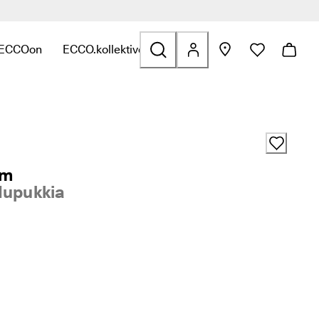
 ECCOon
ECCO.kollektive
inkkejä
ittyviä linkkejä
n Laukut ja asusteet liittyviä linkkejä
, niin löydät kategoriaan Ale liittyviä linkkejä
lavalikko, niin löydät kategoriaan Tutustu ECCOon liittyviä linkke
Avaa alavalikko, niin löydät kategoriaan ECCO.kollek
am
Nupukkia